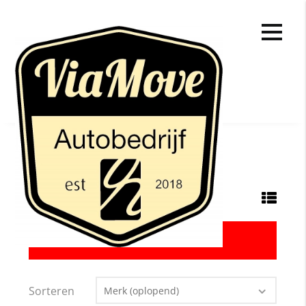
Occasions
van Piaggio Ape en auto occasions