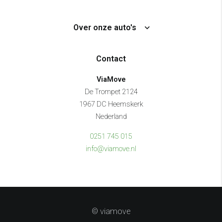
Over onze auto's
Contact
ViaMove
De Trompet 2124
1967 DC Heemskerk
Nederland
0251 745 015
info@viamove.nl
© viamove