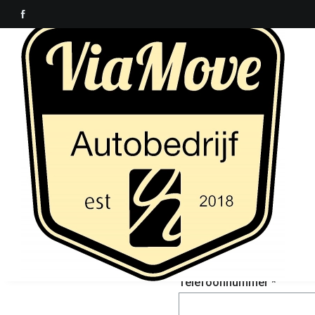
Wilt u word
Naam *
E-mail adres *
Telefoonnummer *