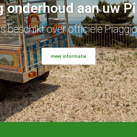
 onderhoud aan uw P
 beschikt over officiële Piaggi
meer informatie