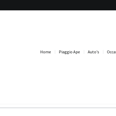
bel mij terug
Contact opnemen
en teruggebeld?
Home
Piaggio Ape
Auto's
Occa