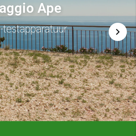
iaggio Ape
o-testapparatuur