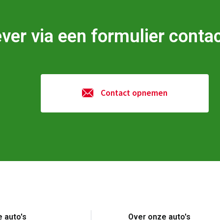
iever via een formulier con
Contact opnemen
 auto's
Over onze auto's