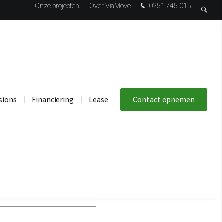
Onze projecten
Over ViaMove
0251 745 015
sions
Financiering
Lease
Contact opnemen